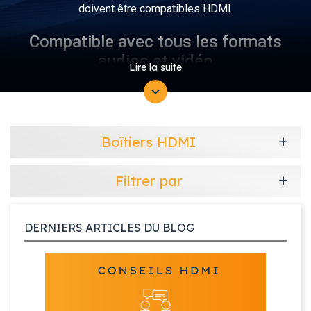
doivent être compatibles HDMI.
Compatible avec tous les formats
audios et vidéo
Lire la suite
Les boîtiers HDElite sont 100% compatibles avec tous les
formats audios et vidéo. Le processeur de traitement du
signal intégré respecte l'intégralité des normes HDMI en
vigueur.
Boîtiers HDMI
A quoi reconnaît-on un bon splitter
Filtrer par
HDMI ?
La dégradation de la qualité du signal est un problème
courant et rencontré par beaucoup d’utilisateurs de splitter
DERNIERS ARTICLES DU BLOG
HDMI.
En réalité, c'est la qualité du splitter HDMI qui est en
cause. Ceux vendus par Cable-hdmi.eu ont été testés et ne
dégraderont pas la qualité du signal.
Cependant, si vous utilisez un splitter HDMI bas de
gamme, il est fort probable que vous observiez une très