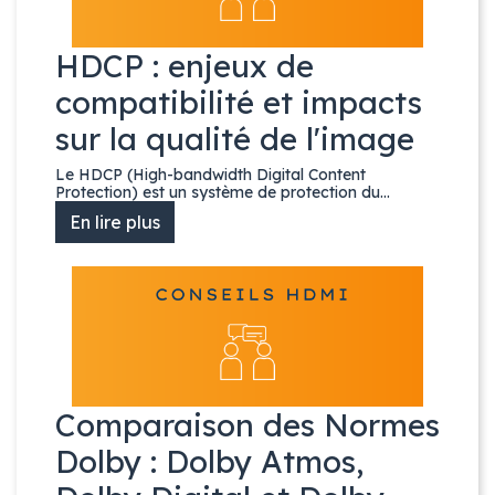
grande différence dans la qualité du signal sortant.
HDCP : enjeux de
Nous vous conseillons de choisir un splitter HDMI qui vous
compatibilité et impacts
garantira la plus haute qualité possible. Si vous envisagez
d'étendre votre signal HDMI au-delà de 20 mètres, sachez
sur la qualité de l'image
qu’un diviseur HDMI permettra de garder une qualité
irréprochable en ré amplifiant le signal. En utilisant un
Le HDCP (High-bandwidth Digital Content
Protection) est un système de protection du...
splitter HDMI alimenté par un chargeur, le signal HDMI sera
amplifié, et la qualité du signal sera en conséquence
En lire plus
conservée sur une grande distance.
Si vous avez besoin de plusieurs entrées pour votre
splitter, alors c'est d'une matrice HDMI dont vous aurez
besoin.
Comparaison des Normes
Dolby : Dolby Atmos,