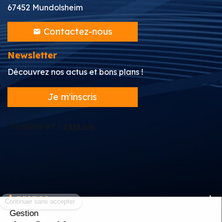
67452 Mundolsheim
Contactez-nous
Newsletter
Découvrez nos actus et bons plans !
Je m'inscris
Continuer sans accepter
A propos
Gestion
Informations