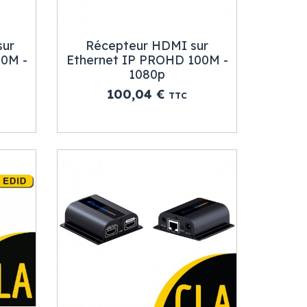
sur
Récepteur HDMI sur
00M -
Ethernet IP PROHD 100M -
1080p
e signal HDMI en signal Ethernet. Ensuite, ce
Prix
100,04 €
TTC
e signal Ethernet en signal HDMI. Enfin ce signal