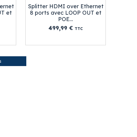
hernet
Splitter HDMI over Ethernet
UT et
8 ports avec LOOP OUT et
POE...
Prix
499,99 €
TTC
s