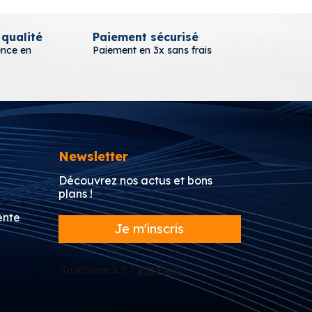
 qualité
Paiement sécurisé
Liv
ence en
Paiement en 3x sans frais
A pa
Newsletter
Découvrez nos actus et bons
plans !
ente
Je m'inscris