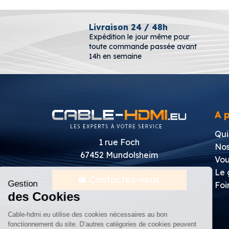
erte
Livraison 24 / 48h
 €
Expédition le jour même pour
toute commande passée avant
14h en semaine
A 
Qui
1 rue Foch
Nos
67452 Mundolsheim
Continuer sans accepter
Vou
Le 
Contactez-nous
Gestion
Foi
des Cookies
Cable-hdmi.eu utilise des cookies nécessaires au bon
fonctionnement du site. D’autres catégories de cookies peuvent