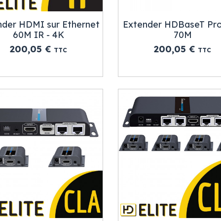
nder HDMI sur Ethernet
Extender HDBaseT Pr
60M IR - 4K
70M
Prix
Prix
200,05 €
200,05 €
TTC
TTC