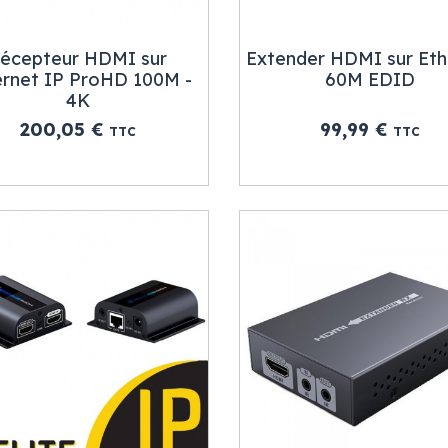
écepteur HDMI sur
Extender HDMI sur Eth
ernet IP ProHD 100M -
60M EDID
4K
Prix
Prix
200,05 €
99,99 €
TTC
TTC