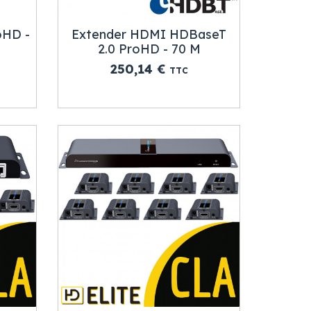
oHD -
Extender HDMI HDBaseT
2.0 ProHD - 70 M
Prix
250,14 €
TTC