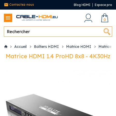
Contactez-nous
Blog HDMI
Espace pro
0
Accueil
Boîtiers HDMI
Matrice HDMI
Matrice H
Matrice HDMI 1.4 ProHD 8x8 - 4K30Hz