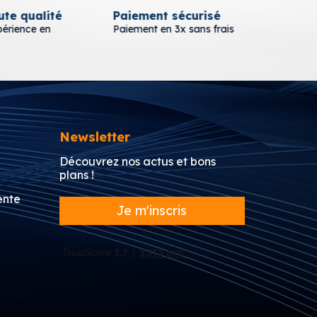
 qualité
Paiement sécurisé
Liv
ence en
Paiement en 3x sans frais
A pa
Newsletter
Découvrez nos actus et bons
plans !
ente
Je m'inscris