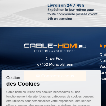
erte
Livraison 24 / 48h
 €
Expédition le jour même pour
toute commande passée avant
14h en semaine
A 
Qui
1 rue Foch
Nos
67452 Mundolsheim
Continuer sans accepter
Vou
Le 
Contactez-nous
Gestion
Foi
des Cookies
Cable-hdmi.eu utilise des cookies nécessaires au bon
fonctionnement du site. D’autres catégories de cookies peuvent
être utilisées pour personnaliser votre expérience, diffuser des
offres commerciales personnalisées ou réaliser des analyses