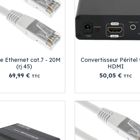
e Ethernet cat.7 - 20M
Convertisseur Péritel 
(rj 45)
HDMI
Prix
Prix
69,99 €
50,05 €
TTC
TTC