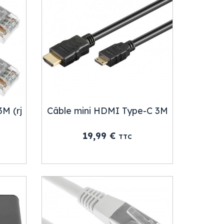
3M (rj
Câble mini HDMI Type-C 3M
Prix
19,99 €
TTC