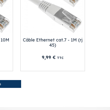
- 10M
Câble Ethernet cat.7 - 1M (rj
45)
Prix
9,99 €
TTC
s