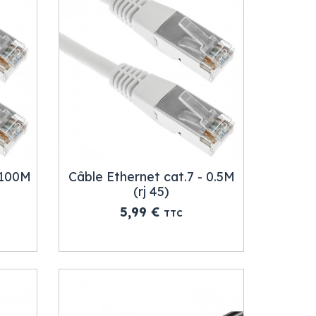
 100M
Câble Ethernet cat.7 - 0.5M
(rj 45)
Prix
5,99 €
TTC