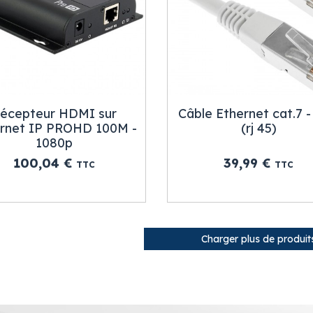
écepteur HDMI sur
Câble Ethernet cat.7 
rnet IP PROHD 100M -
(rj 45)
1080p
Prix
Prix
100,04 €
39,99 €
TTC
TTC
Charger plus de produit