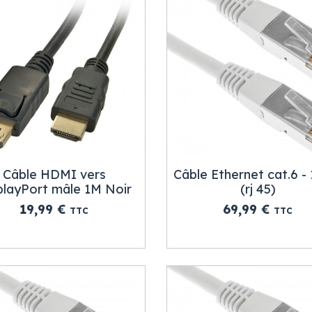
Câble HDMI vers
Câble Ethernet cat.6 -
playPort mâle 1M Noir
(rj 45)
Prix
Prix
19,99 €
69,99 €
TTC
TTC