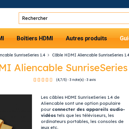
MI
Boîtiers HDMI
Autres produits
Gui
cable SunriseSeries 1.4
Câble HDMI Aliencable SunriseSeries 1.4
I Aliencable SunriseSeries 
(
4,7
/
5
)
-
3
note(s) -
3
avis
Les câbles HDMI SunriseSeries 1.4 de
Aliencable sont une option populaire
pour
connecter des appareils audio-
vidéos
tels que les téléviseurs, les
ordinateurs portables, les consoles de
jeux etc.