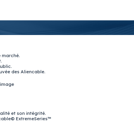
e marché.
.
ublic.
ouvée des Aliencable.
e image
ité et son intégrité.
encable© ExtremeSeries™