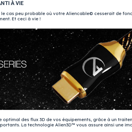
NTI À VIE
s le cas peu probable où votre Aliencable© cesserait de fonc
t. Et ceci à vie !
 optimal des flux 3D de vos équipements, grâce à un traite
mportants. La technologie Alien3D™ vous assure ainsi une im