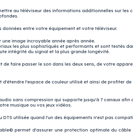
ttre au téléviseur des informations additionnelles sur les c
rofondes.
 données entre votre équipement et votre téléviseur.
er une image incroyable année après année.
iaux les plus sophistiqués et performants et sont testés da
te intégrité du signal et la plus grande longévité.
 de faire passer le son dans les deux sens, de votre apparei
d'étendre l'espace de couleur utilisé et ainsi de profiter de
audio sans compression qui supporte jusqu'à 7 canaux afin d
votre musique ou vos jeux vidéos.
u DTS utilisée quand l'un des équipements n'est pas compat
able© permet d'assurer une protection optimale du câble co