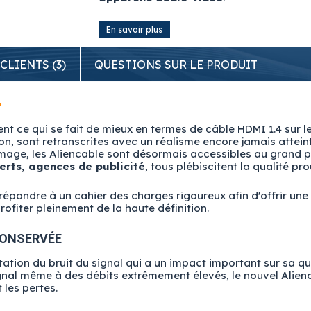
En savoir plus
 CLIENTS (3)
QUESTIONS SUR LE PRODUIT
4
nt ce qui se fait de mieux en termes de câble HDMI 1.4 sur l
n, sont retranscrites avec un réalisme encore jamais atteint
image, les Aliencable sont désormais accessibles au grand p
erts, agences de publicité
, tous plébiscitent la qualité pr
épondre à un cahier des charges rigoureux afin d'offrir un
ofiter pleinement de la haute définition.
 CONSERVÉE
ion du bruit du signal qui a un impact important sur sa qual
signal même à des débits extrêmement élevés, le nouvel Ali
 les pertes.