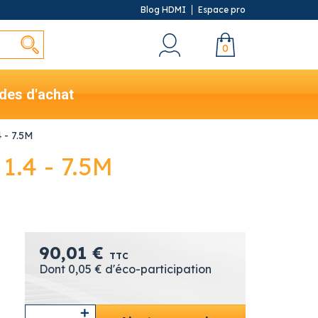
Blog HDMI
Espace pro
0
des d'achat
 - 7.5M
1.4 - 7.5M
90,01 €
TTC
Dont 0,05 € d'éco-participation