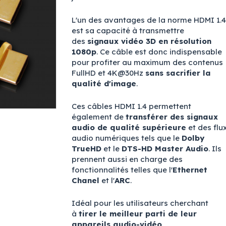
L'un des avantages de la norme HDMI 1.4
est sa capacité à transmettre
des
signaux vidéo 3D en résolution
1080p
. Ce câble est donc indispensable
pour profiter au maximum des contenus
FullHD et 4K@30Hz
sans sacrifier la
qualité d'image
.
Ces câbles HDMI 1.4 permettent
également de
transférer des signaux
audio de qualité supérieure
et des flu
audio numériques tels que le
Dolby
TrueHD
et le
DTS-HD Master Audio
. Ils
prennent aussi en charge des
fonctionnalités telles que l'
Ethernet
Chanel
et l'
ARC
.
Idéal pour les utilisateurs cherchant
à
tirer le meilleur parti de leur
appareils audio-vidéo
.