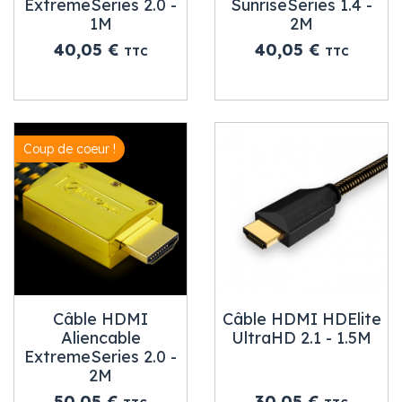
ExtremeSeries 2.0 -
SunriseSeries 1.4 -
1M
2M
Prix
Prix
40,05 €
40,05 €
TTC
TTC
Coup de coeur !
Câble HDMI
Câble HDMI HDElite
Aliencable
UltraHD 2.1 - 1.5M
ExtremeSeries 2.0 -
2M
Prix
Prix
50,05 €
30,05 €