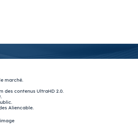
le marché.
m des contenus UltraHD 2.0.
.
ublic.
des Aliencable.
e image