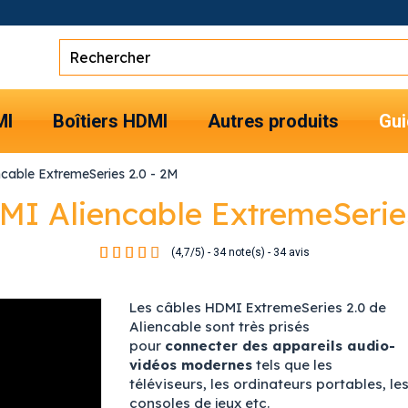
MI
Boîtiers HDMI
Autres produits
Gui
cable ExtremeSeries 2.0 - 2M
MI Aliencable ExtremeSeries
(
4,7
/
5
)
-
34
note(s) -
34
avis
Les câbles HDMI ExtremeSeries 2.0 de
Aliencable sont très prisés
pour
connecter des appareils audio-
vidéos modernes
tels que les
téléviseurs, les ordinateurs portables, le
consoles de jeux etc.