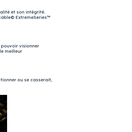
ité et son intégrité.
encable© ExtremeSeries™
 pouvoir visionner
le meilleur
tionner ou se casserait,