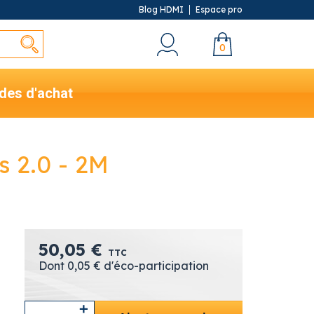
Blog HDMI
Espace pro
0
des d'achat
 2.0 - 2M
50,05 €
TTC
Dont 0,05 € d'éco-participation
s