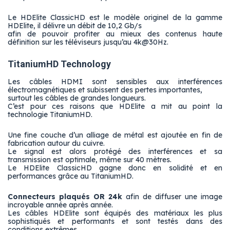
Le HDElite ClassicHD est le modèle originel de la gamme
HDElite, il délivre un débit de 10,2 Gb/s
afin de pouvoir profiter au mieux des contenus haute
définition sur les téléviseurs jusqu’au 4k@30Hz.
TitaniumHD Technology
Les câbles HDMI sont sensibles aux interférences
électromagnétiques et subissent des pertes importantes,
surtout les câbles de grandes longueurs.
C’est pour ces raisons que HDElite a mit au point la
technologie TitaniumHD.
Une fine couche d’un alliage de métal est ajoutée en fin de
fabrication autour du cuivre.
Le signal est alors protégé des interférences et sa
transmission est optimale, même sur 40 mètres.
Le HDElite ClassicHD gagne donc en solidité et en
performances grâce au TitaniumHD.
Connecteurs plaqués OR 24k
afin de diffuser une image
incroyable année après année.
Les câbles HDElite sont équipés des matériaux les plus
sophistiqués et performants et sont testés dans des
conditions extrêmes.