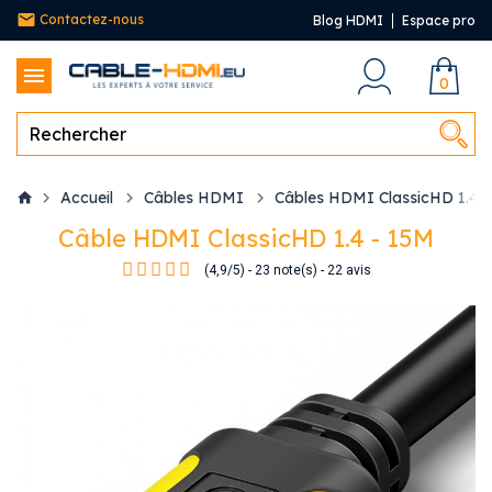
Contactez-nous
Blog HDMI
Espace pro
0
Accueil
Câbles HDMI
Câbles HDMI ClassicHD 1.4
Câble HDMI ClassicHD 1.4 - 15M
(
4,9
/
5
)
-
23
note(s) -
22
avis